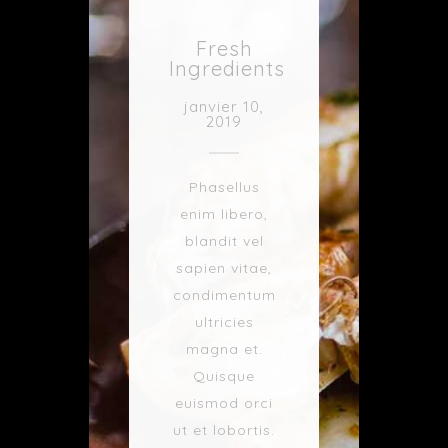
Fresh
Ingredients
janvier 10,
2019
Phasellus
enim libero,
blandit vel
sapien vitae,
condimentum
ultricies
magna et.
Quisque
euismod orci
ut et lobortis.