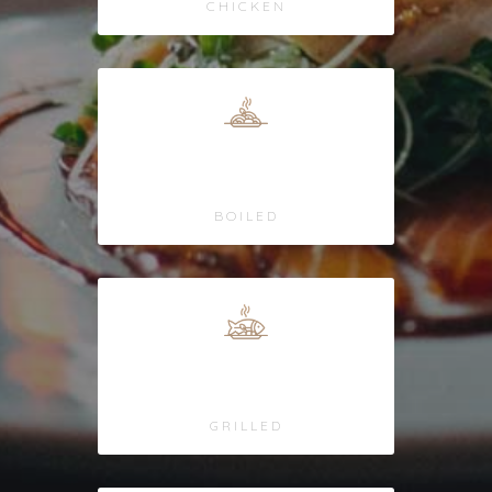
CHICKEN
Rice
BOILED
Fish
GRILLED