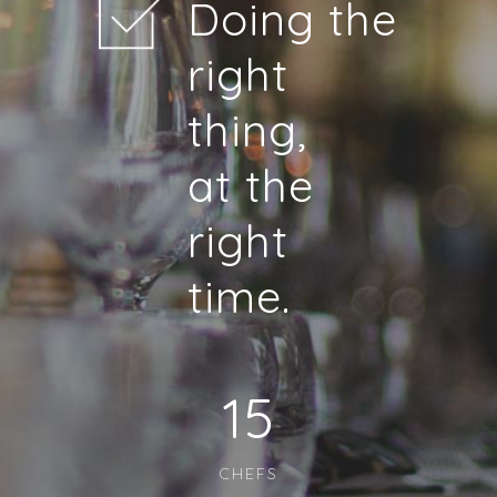
Doing the
right
thing,
at the
right
time.
15
CHEFS