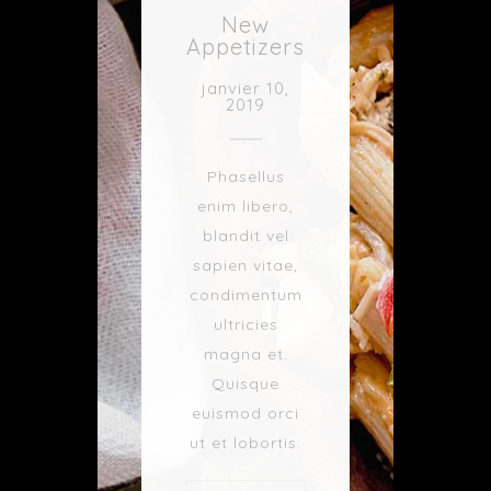
New
Appetizers
janvier 10,
2019
Phasellus
enim libero,
blandit vel
sapien vitae,
condimentum
ultricies
magna et.
Quisque
euismod orci
ut et lobortis.