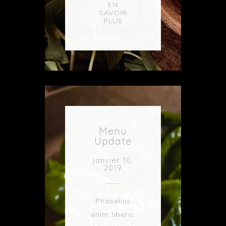
EN
SAVOIR
PLUS
Menu
Update
janvier 10,
2019
Phasellus
enim libero,