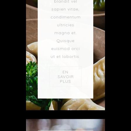
blandit vel
sapien vitae,
condimentum
ultricies
magna et.
Quisque
euismod orci
ut et lobortis.
EN
SAVOIR
PLUS