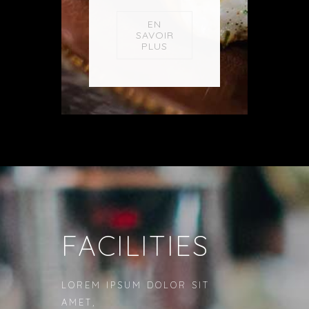
EN
SAVOIR
PLUS
FACILITIES
LOREM IPSUM DOLOR SIT
AMET,